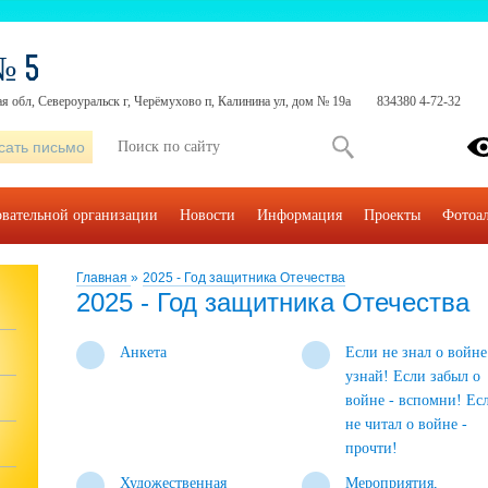
№ 5
я обл, Североуральск г, Черёмухово п, Калинина ул, дом № 19а
834380 4-72-32
сать письмо
овательной организации
Новости
Информация
Проекты
Фотоа
Главная
»
2025 - Год защитника Отечества
2025 - Год защитника Отечества
Анкета
Если не знал о войне
узнай! Если забыл о
войне - вспомни! Ес
не читал о войне -
прочти!
Художественная
Мероприятия,