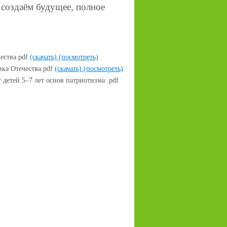
 создаём будущее, полное
ества.pdf
(скачать)
(посмотреть)
ика Отечества.pdf
(скачать)
(посмотреть)
детей 5–7 лет основ патриотизма .pdf