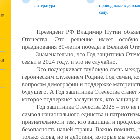
литература
проводимые в детско
саду.
ЫЕ
Президент РФ Владимир Путин объяви
Отечества. Это решение имеет особую
празднования 80-летия победы в Великой Оте
Знаменательно, что Год защитника Отечест
ЫЙ
семьи в 2024 году, и это не случайно.
Это подчёркивает глубокую связь межд
героическим служением Родине. Год семьи, к
вопросам демографии и поддержке материнств
будущего. А Год защитника Отечества станет
которое подчеркнёт заслуги тех, кто защищал
Год защитника Отечества 2025 – это не п
символ национального единства и патриотизм
А
признательности тем, кто защищал и продолж
безопасность нашей страны. Важно помнить, 
только слова, но и действия, которые мы мо