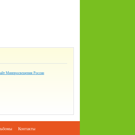
айт Минпросвещения России
льбомы
Контакты