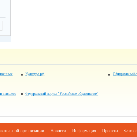
ственных
Культура.рф
Официальный с
 и высшего
Федеральный портал "Российское образование"
овательной организации
Новости
Информация
Проекты
Фотоа