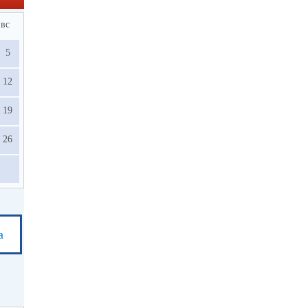
вс
5
12
19
26
а