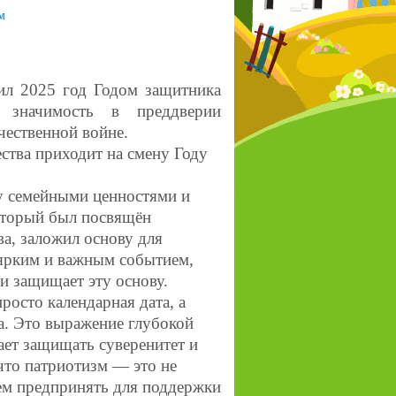
м
л 2025 год Годом защитника
 значимость в преддверии
чественной войне.
ва приходит на смену Году
у семейными ценностями и
оторый был посвящён
а, заложил основу для
 ярким и важным событием,
 и защищает эту основу.
росто календарная дата, а
а. Это выражение глубокой
ает защищать суверенитет и
что патриотизм — это не
жем предпринять для поддержки