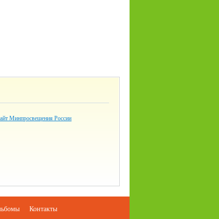
айт Минпросвещения России
льбомы
Контакты