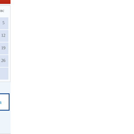
вс
5
12
19
26
а