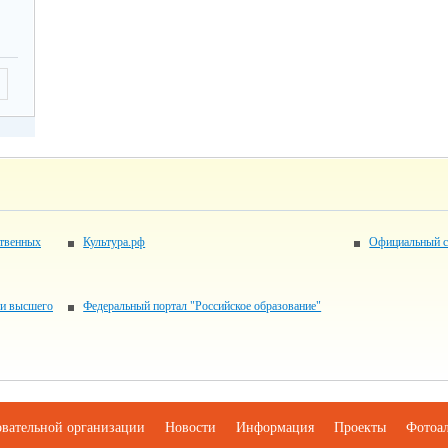
ственных
Культура.рф
Официальный с
 и высшего
Федеральный портал "Российское образование"
овательной организации
Новости
Информация
Проекты
Фотоа