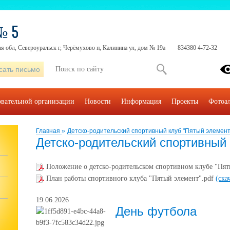
№ 5
я обл, Североуральск г, Черёмухово п, Калинина ул, дом № 19а
834380 4-72-32
сать письмо
овательной организации
Новости
Информация
Проекты
Фотоа
Главная
»
Детско-родительский спортивный клуб "Пятый элемент
Детско-родительский спортивный
Положение о детско-родительском спортивном клубе "Пят
План работы спортивного клуба "Пятый элемент".pdf
(ска
19.06.2026
День футбола