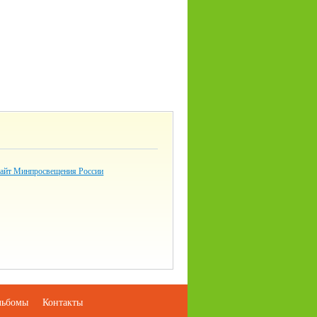
айт Минпросвещения России
льбомы
Контакты