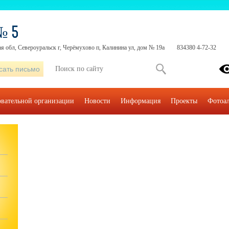
№ 5
я обл, Североуральск г, Черёмухово п, Калинина ул, дом № 19а
834380 4-72-32
сать письмо
овательной организации
Новости
Информация
Проекты
Фотоа