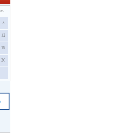
вс
5
12
19
26
а