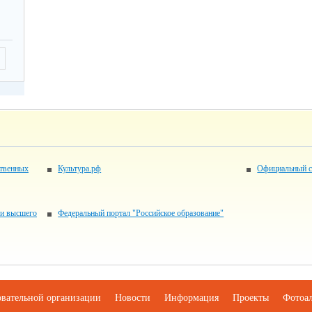
ственных
Культура.рф
Официальный с
 и высшего
Федеральный портал "Российское образование"
овательной организации
Новости
Информация
Проекты
Фотоа