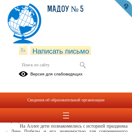
МАДОУ № 5
Написать письмо
Экскурсия на Аллею Славы п.
Версия для слабовидящих
Черемухово.
07.05.2025
В преддверии праздника Дня Победы в Великой
Сведения об образовательной организации
Отечественной войне, в рамках патриотического
воспитания, для детей подготовительных групп МАДОУ №
5 была организована целевая экскурсия на Аллею Славы п.
Черемухово.
На Аллее дети познакомились с историей праздника
- День Победы и его значимостью для современного